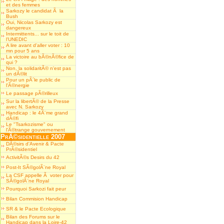
et des femmes
Sarkozy le candidat Ã la
Bush
Oui, Nicolas Sarkozy est
dangereux
Intermittents... sur le toit de
l'UNEDIC
A lire avant d'aller voter : 10
mn pour 5 ans
La victoire au bÃ©nÃ©fice de
qui ?
Non, la solidaritÃ© n'est pas
un dÃ©lit
Pour un pÃ´le public de
l'Ã©nergie
Le passage pÃ©rilleux
Sur la libertÃ© de la Presse
avec N. Sarkozy
Handicap : le 4Ã¨me grand
dÃ©fi
Le "Tsarkozisme" ou
l'Ã©trange gouvernement
PrÃ©sidentielle 2007
DÃ©sirs d'Avenir & Pacte
PrÃ©sidentiel
ActivitÃ©s Desirs du 42
Post-It SÃ©golÃ¨ne Royal
La CSF appelle Ã voter pour
SÃ©golÃ¨ne Royal
Pourquoi Sarkozi fait peur
Bilan Commision Handicap
SR & le Pacte Ecologique
Bilan des Forums sur le
Handicap dans la Loire-42