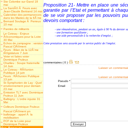
Ste Colombe sur Gand 18
Proposition 21
- Mettre en place une sécu
mai
La SantÃ© Ã Feurs avec
garantie par l’Etat et permettant à cha
Jean-Claude Bertrand 14 mai
de se voir proposer par les pouvoirs pub
Calendrier des permanences
dans les Mairies de la 6Ã¨me
devoirs comportant :
Bernard Soulage Ã Perreux
10 mai
Paroles de militants
- une rémunération, pendant un an, égale à 90 % du dernier sal
- une formation qualifiante ;
Le Coteau - Enjeux
- une aide personnalisée à la recherche d’emploi ;
Ã©conomiques pour la Loire
30 Mai
Echos de campagne : version
Cette prestation sera assurée par le service public de l’emploi.
Pascal ClÃ©ment
Feurs : Bilan de la 12Ã¨me
lÃ©gislature 7 Juin
Voter et faites voter
Dominique Fruleux
commentaires ( 0 )
Charlieu : Soupe fraternelle
14 Juin
Laisser un commentai
Le Coteau - RÃ©union
Publique 14 juin
Feurs : RÃ©union Publique
Laisser un commentai
13 juin
Pseudo *
St Symphorien de Lay : Quel
environnement pour demain
Email
23 mai
Emission TL7 avec Dominique
Fruleux 11 Juin
Balbigny : L'ordre injuste 31
Mai
Colleurs Dominique Fruleux
Pascal ClÃ©ment en
ballotage : appel Ã la
mobilisation
PCF de la Loire pour
Dominique Fruleux