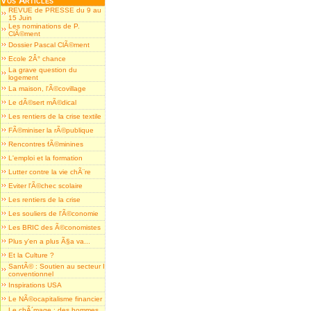
Vos Articles
REVUE de PRESSE du 9 au
15 Juin
Les nominations de P.
ClÃ©ment
Dossier Pascal ClÃ©ment
Ecole 2Â° chance
La grave question du
logement
La maison, l'Ã©covillage
Le dÃ©sert mÃ©dical
Les rentiers de la crise textile
FÃ©miniser la rÃ©publique
Rencontres fÃ©minines
L'emploi et la formation
Lutter contre la vie chÃ¨re
Eviter l'Ã©chec scolaire
Les rentiers de la crise
Les souliers de l'Ã©conomie
Les BRIC des Ã©conomistes
Plus y'en a plus Ã§a va...
Et la Culture ?
SantÃ© : Soutien au secteur I
conventionnel
Inspirations USA
Le NÃ©ocapitalisme financier
Le chÃ´mage : des hommes