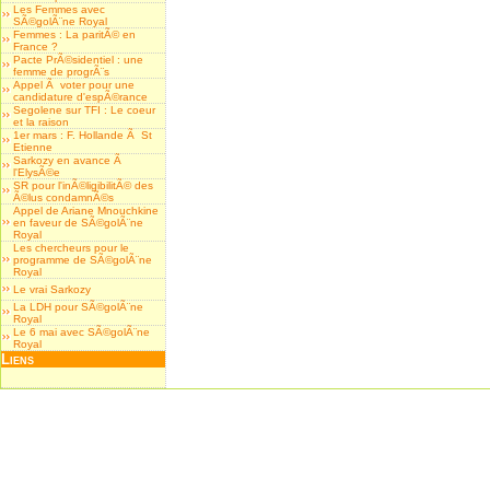
Les Femmes avec
SÃ©golÃ¨ne Royal
Femmes : La paritÃ© en
France ?
Pacte PrÃ©sidentiel : une
femme de progrÃ¨s
Appel Ã voter pour une
candidature d'espÃ©rance
Segolene sur TFI : Le coeur
et la raison
1er mars : F. Hollande Ã St
Etienne
Sarkozy en avance Ã
l'ElysÃ©e
SR pour l'inÃ©ligibilitÃ© des
Ã©lus condamnÃ©s
Appel de Ariane Mnouchkine
en faveur de SÃ©golÃ¨ne
Royal
Les chercheurs pour le
programme de SÃ©golÃ¨ne
Royal
Le vrai Sarkozy
La LDH pour SÃ©golÃ¨ne
Royal
Le 6 mai avec SÃ©golÃ¨ne
Royal
Liens