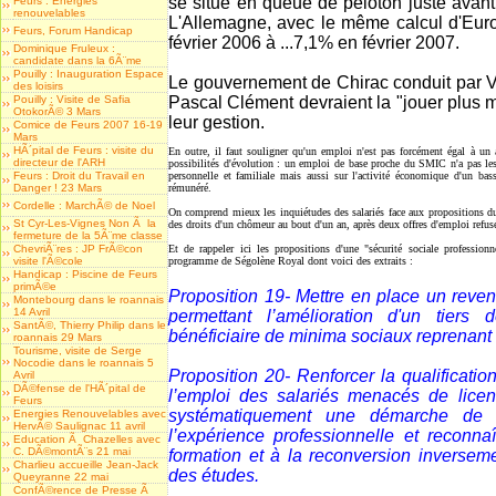
se situe en queue de peloton juste avant
Feurs : Energies
renouvelables
L'Allemagne, avec le même calcul d'Eur
Feurs, Forum Handicap
février 2006 à ...7,1% en février 2007.
Dominique Fruleux :
candidate dans la 6Ã¨me
Pouilly : Inauguration Espace
Le gouvernement de Chirac conduit par Vil
des loisirs
Pouilly : Visite de Safia
Pascal Clément devraient la "jouer plus m
OtokorÃ© 3 Mars
leur gestion.
Comice de Feurs 2007 16-19
Mars
HÃ´pital de Feurs : visite du
En outre, il faut souligner qu'un emploi n'est pas forcément égal à un a
directeur de l'ARH
possibilités d'évolution : un emploi de base proche du SMIC n'a pas l
Feurs : Droit du Travail en
personnelle et familiale mais aussi sur l'activité économique d'un ba
Danger ! 23 Mars
rémunéré.
Cordelle : MarchÃ© de Noel
On comprend mieux les inquiétudes des salariés face aux propositions du
St Cyr-Les-Vignes Non Ã la
des droits d'un chômeur au bout d'un an, après deux offres d'emploi refus
fermeture de la 5Ã¨me classe
ChevriÃ¨res : JP FrÃ©con
Et de rappeler ici les propositions d'une "sécurité sociale professionn
visite l'Ã©cole
programme de Ségolène Royal dont voici des extraits :
Handicap : Piscine de Feurs
primÃ©e
Proposition 19
- Mettre en place un reven
Montebourg dans le roannais
14 Avril
permettant l’amélioration d'un tiers
SantÃ©, Thierry Philip dans le
bénéficiaire de minima sociaux reprenant l
roannais 29 Mars
Tourisme, visite de Serge
Nocodie dans le roannais 5
Proposition 20
- Renforcer la qualificatio
Avril
DÃ©fense de l'HÃ´pital de
l’emploi des salariés menacés de lice
Feurs
systématiquement une démarche de v
Energies Renouvelables avec
HervÃ© Saulignac 11 avril
l’expérience professionnelle et reconna
Education Ã Chazelles avec
C. DÃ©montÃ¨s 21 mai
formation et à la reconversion inversem
Charlieu accueille Jean-Jack
des études.
Queyranne 22 mai
ConfÃ©rence de Presse Ã