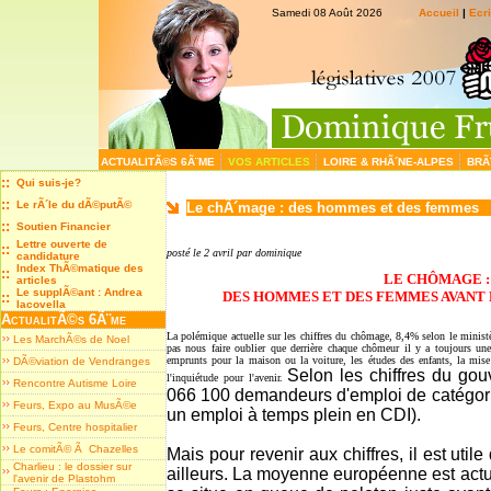
Samedi 08 Août 2026
Accueil
|
Ecr
ACTUALITÃ©S 6Ã¨ME
VOS ARTICLES
LOIRE & RHÃ´NE-ALPES
BRÃ
::
Qui suis-je?
::
Le rÃ´le du dÃ©putÃ©
Le chÃ´mage : des hommes et des femmes
::
Soutien Financier
Lettre ouverte de
::
posté le 2 avril par dominique
candidature
Index ThÃ©matique des
::
LE CHÔMAGE 
articles
Le supplÃ©ant : Andrea
DES HOMMES ET DES FEMMES AVANT D
::
Iacovella
ActualitÃ©s 6Ã¨me
La polémique actuelle sur les chiffres du chômage, 8,4% selon le minist
Les MarchÃ©s de Noel
pas nous faire oublier que derrière chaque chômeur il y a toujours une 
emprunts pour la maison ou la voiture, les études des enfants, la mise 
DÃ©viation de Vendranges
Selon les chiffres du go
l'inquiétude pour l'avenir.
Rencontre Autisme Loire
066 100 demandeurs d'emploi de catégori
Feurs, Expo au MusÃ©e
un emploi à temps plein en CDI).
Feurs, Centre hospitalier
Le comitÃ© Ã Chazelles
Mais pour revenir aux chiffres, il est uti
Charlieu : le dossier sur
ailleurs.
La moyenne européenne est actu
l'avenir de Plastohm