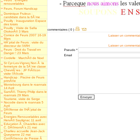
Feurs : Energies
renouvelables
Feurs, Forum Handicap
Dominique Fruleux :
candidate dans la 6Ã¨me
Pouilly : Inauguration Espace
des loisirs
Pouilly : Visite de Safia
commentaires ( 0 )
OtokorÃ© 3 Mars
Comice de Feurs 2007 16-19
Laisser un commentai
Mars
HÃ´pital de Feurs : visite du
Laisser un commentai
directeur de l'ARH
Feurs : Droit du Travail en
Pseudo *
Danger ! 23 Mars
Email
Cordelle : MarchÃ© de Noel
St Cyr-Les-Vignes Non Ã la
fermeture de la 5Ã¨me classe
ChevriÃ¨res : JP FrÃ©con
visite l'Ã©cole
Handicap : Piscine de Feurs
primÃ©e
Montebourg dans le roannais
14 Avril
SantÃ©, Thierry Philip dans le
roannais 29 Mars
Tourisme, visite de Serge
Nocodie dans le roannais 5
Avril
DÃ©fense de l'HÃ´pital de
Feurs
Energies Renouvelables avec
HervÃ© Saulignac 11 avril
Education Ã Chazelles avec
C. DÃ©montÃ¨s 21 mai
Charlieu accueille Jean-Jack
Queyranne 22 mai
ConfÃ©rence de Presse Ã