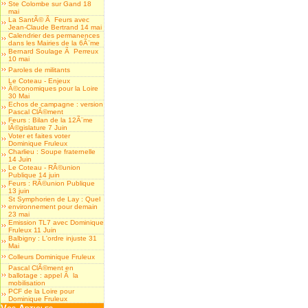
Ste Colombe sur Gand 18
mai
La SantÃ© Ã Feurs avec
Jean-Claude Bertrand 14 mai
Calendrier des permanences
dans les Mairies de la 6Ã¨me
Bernard Soulage Ã Perreux
10 mai
Paroles de militants
Le Coteau - Enjeux
Ã©conomiques pour la Loire
30 Mai
Echos de campagne : version
Pascal ClÃ©ment
Feurs : Bilan de la 12Ã¨me
lÃ©gislature 7 Juin
Voter et faites voter
Dominique Fruleux
Charlieu : Soupe fraternelle
14 Juin
Le Coteau - RÃ©union
Publique 14 juin
Feurs : RÃ©union Publique
13 juin
St Symphorien de Lay : Quel
environnement pour demain
23 mai
Emission TL7 avec Dominique
Fruleux 11 Juin
Balbigny : L'ordre injuste 31
Mai
Colleurs Dominique Fruleux
Pascal ClÃ©ment en
ballotage : appel Ã la
mobilisation
PCF de la Loire pour
Dominique Fruleux