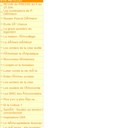
Vos Articles
REVUE de PRESSE du 9 au
15 Juin
Les nominations de P.
ClÃ©ment
Dossier Pascal ClÃ©ment
Ecole 2Â° chance
La grave question du
logement
La maison, l'Ã©covillage
Le dÃ©sert mÃ©dical
Les rentiers de la crise textile
FÃ©miniser la rÃ©publique
Rencontres fÃ©minines
L'emploi et la formation
Lutter contre la vie chÃ¨re
Eviter l'Ã©chec scolaire
Les rentiers de la crise
Les souliers de l'Ã©conomie
Les BRIC des Ã©conomistes
Plus y'en a plus Ã§a va...
Et la Culture ?
SantÃ© : Soutien au secteur I
conventionnel
Inspirations USA
Le NÃ©ocapitalisme financier
Le chÃ´mage : des hommes