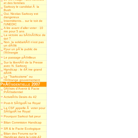
et des femmes
Sarkozy le candidat Ã la
Bush
Oui, Nicolas Sarkozy est
dangereux
Intermittents... sur le toit de
l'UNEDIC
A lire avant d'aller voter : 10
mn pour 5 ans
La victoire au bÃ©nÃ©fice de
qui ?
Non, la solidaritÃ© n'est pas
un dÃ©lit
Pour un pÃ´le public de
l'Ã©nergie
Le passage pÃ©rilleux
Sur la libertÃ© de la Presse
avec N. Sarkozy
Handicap : le 4Ã¨me grand
dÃ©fi
Le "Tsarkozisme" ou
l'Ã©trange gouvernement
PrÃ©sidentielle 2007
DÃ©sirs d'Avenir & Pacte
PrÃ©sidentiel
ActivitÃ©s Desirs du 42
Post-It SÃ©golÃ¨ne Royal
La CSF appelle Ã voter pour
SÃ©golÃ¨ne Royal
Pourquoi Sarkozi fait peur
Bilan Commision Handicap
SR & le Pacte Ecologique
Bilan des Forums sur le
Handicap dans la Loire-42