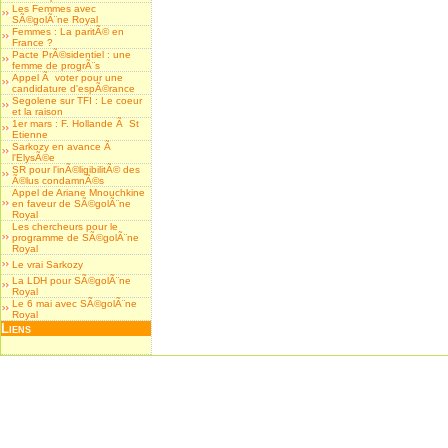
Les Femmes avec
SÃ©golÃ¨ne Royal
Femmes : La paritÃ© en
France ?
Pacte PrÃ©sidentiel : une
femme de progrÃ¨s
Appel Ã voter pour une
candidature d'espÃ©rance
Segolene sur TFI : Le coeur
et la raison
1er mars : F. Hollande Ã St
Etienne
Sarkozy en avance Ã
l'ElysÃ©e
SR pour l'inÃ©ligibilitÃ© des
Ã©lus condamnÃ©s
Appel de Ariane Mnouchkine
en faveur de SÃ©golÃ¨ne
Royal
Les chercheurs pour le
programme de SÃ©golÃ¨ne
Royal
Le vrai Sarkozy
La LDH pour SÃ©golÃ¨ne
Royal
Le 6 mai avec SÃ©golÃ¨ne
Royal
Liens