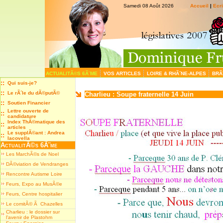
Samedi 08 Août 2026
Accueil
|
Ecr
ACTUALITÃ©S 6Ã¨ME
VOS ARTICLES
LOIRE & RHÃ´NE-ALPES
BRÃ
::
Qui suis-je?
::
Le rÃ´le du dÃ©putÃ©
Charlieu : Soupe fraternelle 14 Juin
::
Soutien Financier
Lettre ouverte de
::
candidature
Index ThÃ©matique des
::
articles
Le supplÃ©ant : Andrea
::
Iacovella
ActualitÃ©s 6Ã¨me
Les MarchÃ©s de Noel
DÃ©viation de Vendranges
Rencontre Autisme Loire
Feurs, Expo au MusÃ©e
Feurs, Centre hospitalier
Le comitÃ© Ã Chazelles
Charlieu : le dossier sur
l'avenir de Plastohm